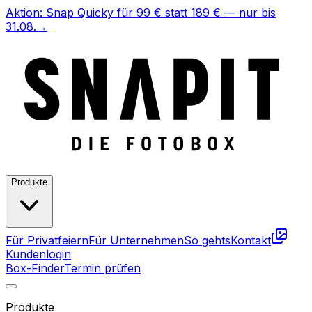
Aktion:
Snap Quicky für
99 €
statt 189 € — nur bis
31.08.
→
Produkte
Für Privatfeiern
Für Unternehmen
So gehts
Kontakt
Kundenlogin
Box-Finder
Termin prüfen
Produkte